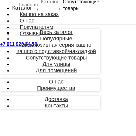
Каталог
Сопутствующие
Главная
Каталог
товары
/
/
Кашпо на заказ
О нас
Покупателям
Весь каталог
Отзывы
Популярные
+7 911 920 54 50
Эксклюзивная серия кашпо
Кашпо с подставкой/накладкой
Сопутствующие товары
Для улицы
Для помещений
О нас
Преимущества
Доставка
Контакты
Политика
Политика в отношении
конфиденциальности
данных
Согласие на получение рекламной и информационн
рассылки