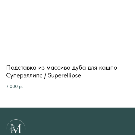
на
Подставка из массива дуба для кашпо
П
Суперэллипс / Superellipse
Кр
7 000
р.
2 