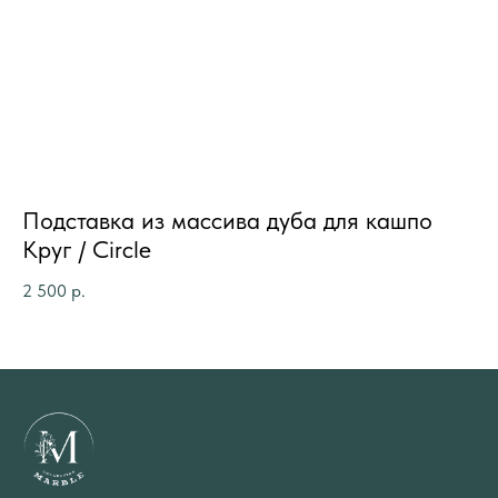
Подставка из массива дуба для кашпо
П
Круг / Circle
Су
2 500
р.
7 