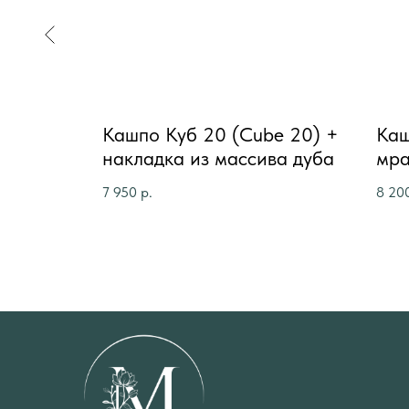
) +
Кашпо Куб 20 (Cube 20) +
Каш
ва дуба
накладка из массива дуба
мра
нак
7 950
р.
8 20