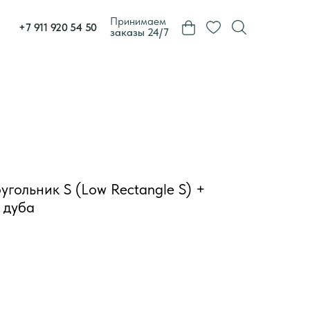
Принимаем
+7 911 920 54 50
заказы 24/7
гольник S (Low Rectangle S) +
 дуба