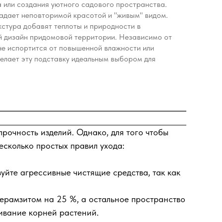
 или создания уютного садового пространства.
адает неповторимой красотой и "живым" видом.
кстура добавят теплоты и природности в
й дизайн придомовой территории. Независимо от
не испортится от повышенной влажности или
делает эту подставку идеальным выбором для
рочность изделий. Однако, для того чтобы
сколько простых правил ухода:
зуйте агрессивные чистящие средства, так как
ерамзитом на 25 %, а остальное пространство
нивание корней растений.