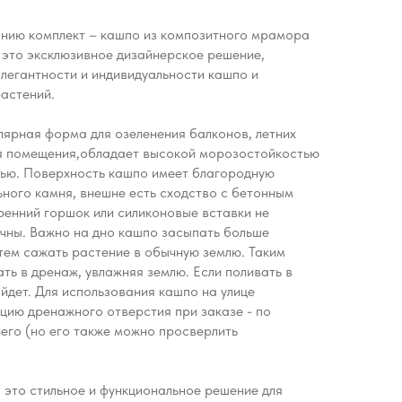
нию комплект – кашпо из композитного мрамора
, это эксклюзивное дизайнерское решение,
элегантности и индивидуальности кашпо и
растений.
лярная форма для озеленения балконов, летних
ия помещения,обладает высокой морозостойкостью
ью. Поверхность кашпо имеет благородную
ьного камня, внешне есть сходство с бетонным
ренний горшок или силиконовые вставки не
чны. Важно на дно кашпо засыпать больше
тем сажать растение в обычную землю. Таким
ть в дренаж, увлажняя землю. Если поливать в
ойдет. Для использования кашпо на улице
цию дренажного отверстия при заказе - по
него (но его также можно просверлить
 это стильное и функциональное решение для