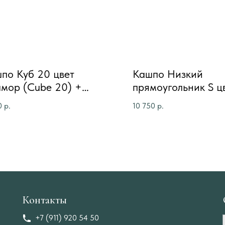
по Куб 20 цвет
Кашпо Низкий
мор (Cube 20) +
прямоугольник S ц
ладка из массива дуба
мрамор (Low Recta
0
р.
10 750
р.
+ накладка из мас
дуба
Контакты
+7 (911) 920 54 50