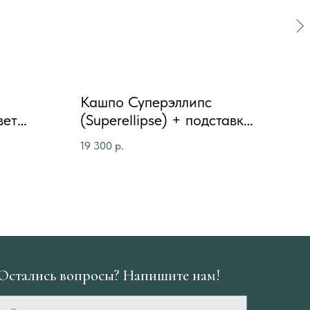
Кашпо Суперэллипс
Ка
вет
(Superellipse) + подставка
мра
ngle S)
из массива дуба
под
19 300
р.
19 7
сива
Остались вопросы? Напишите нам!